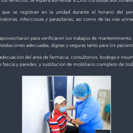
 los servicios, se espera aumentar a 1300 consultas adicionale
s que se registran en la unidad durante el horario del p
ratorias, infecciosas y parasitarias; así como de las vías urin
s aprovecharon para verificaron los trabajos de mantenimient
nstalaciones adecuadas, dignas y seguras tanto para los pacien
 adecuación del área de farmacia, consultorios, bodega e insumo
e fascia y paredes, y sustitución de mobiliario completo de toda