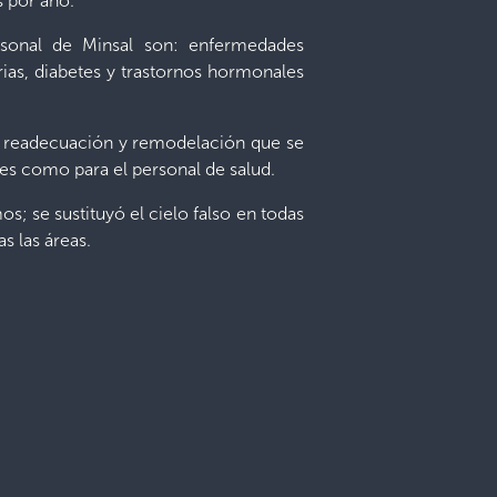
s por año.
ersonal de Minsal son: enfermedades
arias, diabetes y trastornos hormonales
o, readecuación y remodelación que se
tes como para el personal de salud.
s; se sustituyó el cielo falso en todas
s las áreas.