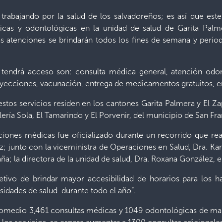
trabajando por la salud de los salvadoreños; es así que este 
dicas y odontológicas en la unidad de salud de Garita Pal
atenciones se brindarán todos los fines de semana y períod
n tendrá acceso son: consulta médica general, atención odo
 inyecciones, vacunación, entrega de medicamentos gratuitos, e
tos servicios residen en los cantones Garita Palmera y El Za
allería Sola, El Tamarindo y El Porvenir, del municipio de San
iones médicas fue oficializado durante un recorrido que real
; junto con la viceministra de Operaciones en Salud, Dra. Karl
a; la directora de la unidad de salud, Dra. Roxana González, e
jetivo de brindar mayor accesibilidad de horarios para los h
esidades de salud durante todo el año”.
romedio 3,461 consultas médicas y 1049 odontológicas de mane