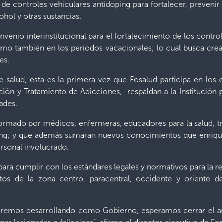
 de controles vehiculares antidoping para fortalecer, prevenir s
hol y otras sustancias.
venio interinstitucional para el fortalecimiento de los control
omo también en los períodos vacacionales; lo cual busca crear
es.
salud, esta es la primera vez que Fosalud participa en los
ión y Tratamiento de Adicciones, respaldan a la Institución p
ades.
rmado por médicos, enfermeras, educadores para la salud, tr
ping; y que además sumaran nuevos conocimientos que enrique
rsonal involucrado.
 para cumplir con los estándares legales y normativos para la 
tos de la zona centro, paracentral, occidente y oriente d
taremos desarrollando como Gobierno, esperamos cerrar el añ