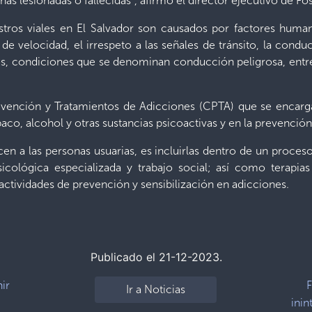
nas lesionadas o fallecidas”, afirmo el director ejecutivo de Fo
stros viales en El Salvador son causados por factores huma
de velocidad, el irrespeto a las señales de tránsito, la cond
, condiciones que se denominan conducción peligrosa, entre 
vención y Tratamientos de Adicciones (CPTA) que se encarga
aco, alcohol y otras sustancias psicoactivas y en la prevenci
cen a las personas usuarias, es incluirlas dentro de un proce
icológica especializada y trabajo social; así como terapias 
 actividades de prevención y sensibilización en adicciones.
Publicado el 21-12-2023.
ir
F
Ir a Noticias
inin