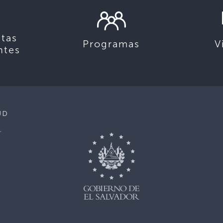
tas
Programas
V
ntes
UD
.