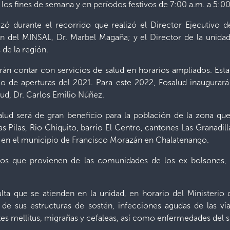
los fines de semana y en períodos festivos de 7:00 a.m. a 5:0
lizó durante el recorrido que realizó el Director Ejecutivo 
n del MINSAL, Dr. Marbel Magaña; y el Director de la unidad
 de la región.
drán contar con servicios de salud en horarios ampliados. Es
iclo de aperturas del 2021. Para este 2022, Fosalud inaugura
lud, Dr. Carlos Emilio Núñez.
salud será de gran beneficio para la población de la zona 
s Pilas, Rio Chiquito, barrio El Centro, cantones Las Granadill
s en el municipio de Francisco Morazán en Chalatenango.
ios que provienen de las comunidades de los ex bolsones, u
lta que se atienden en la unidad, en horario del Ministerio 
 de sus estructuras de sostén, infecciones agudas de las vías 
etes mellitus, migrañas y cefaleas, así como enfermedades del s