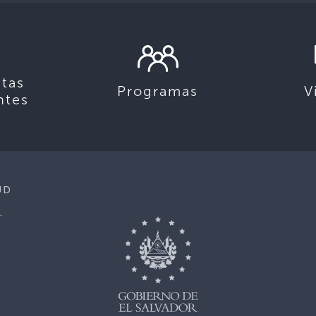
tas
Programas
V
ntes
UD
.