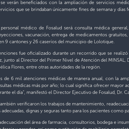
 se verán beneficiados con la ampliación de servicios médic
 servicios que se brindaban únicamente fines de semana y días 
l personal médico de Fosalud será consulta médica general,
 inyecciones, vacunación, entrega de medicamentos gratuitos,
 en 9 cantones y 26 caseríos del municipio de Lolotique.
enciones fue oficializado durante un recorrido que se realizó
z, junto al Director del Primer Nivel de Atención del MINSAL, D
lica Flores, entre otras autoridades de la región.
ás de 6 mil atenciones médicas de manera anual, con la ampl
sultas médicas más por año; lo cual significa ofrecer mayor acc
ante el día”, manifestó el Director Ejecutivo de Fosalud, Dr. C
s también verificaron los trabajos de mantenimiento, readecua
s adecuadas, dignas y seguras tanto para los pacientes como pa
 adecuación del área de farmacia, consultorios, bodega e insumo