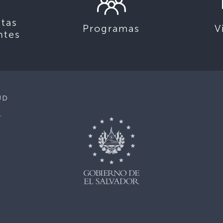
tas
Programas
V
ntes
UD
.