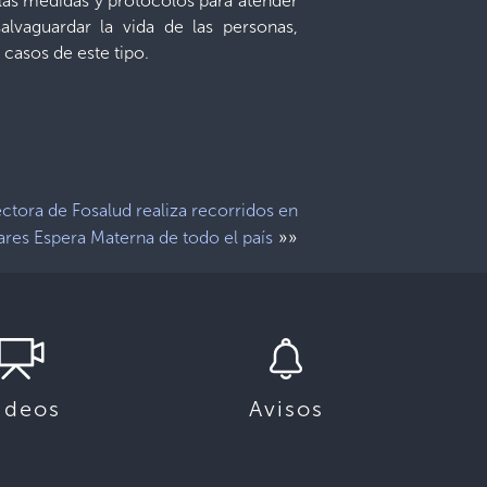
las medidas y protocolos para atender
lvaguardar la vida de las personas,
 casos de este tipo.
ctora de Fosalud realiza recorridos en
»»
res Espera Materna de todo el país
ideos
Avisos