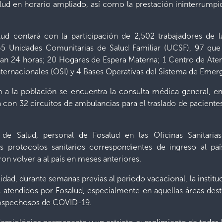
ud en horario ampliado, así como la prestación ininterrumpida
lud contará con la participación de 2,502 trabajadores de l
 Unidades Comunitarias de Salud Familiar (UCSF), 97 que t
ajan 24 horas; 20 Hogares de Espera Materna; 1 Centro de At
 Internacionales (OSI) y 4 Bases Operativas del Sistema de Eme
n a la población se encuentra la consulta médica general, e
 con 32 circuitos de ambulancias para el traslado de pacientes
de Salud, personal de Fosalud en las Oficinas Sanitarias
os protocolos sanitarios correspondientes de ingreso al p
 volver a al país en meses anteriores.
alidad, durante semanas previas al periodo vacacional, la inst
 atendidos por Fosalud, especialmente en aquellas áreas dest
sospechosos de COVID-19.