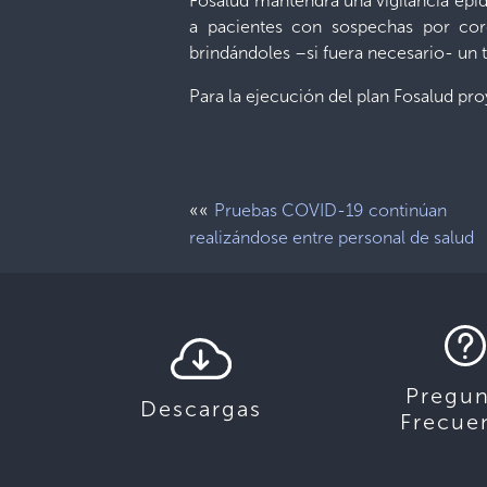
Fosalud mantendrá una vigilancia epi
a pacientes con sospechas por coro
brindándoles –si fuera necesario- un 
Para la ejecución del plan Fosalud pr
««
Pruebas COVID-19 continúan
realizándose entre personal de salud
Pregun
Descargas
Frecue