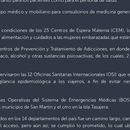
 tanto para los pacientes como para el personal de salud.
po médico y mobiliario para consultorios de medicina gener
s condiciones de los 25 Centros de Espera Materna (CEM), l
, alimentación y cuidados a las mujeres embarazadas que están 
 Centros de Prevención y Tratamiento de Adicciones, en donde
co, alcohol y otras sustancias psicoactivas; de los cuales, 
rvisaron las 12 Oficinas Sanitarias Internacionales (OSI) que 
vigilancia epidemiológica a los viajeros, a fin de evitar
Bases Operativas del Sistema de Emergencias Médicas (BO
unicipio de San Martín y el otro en la Isla Tasajera.
ados en los 14 departamentos del país fue un camino largo, c
cil acceso, pero aún así, se cumplió lo prometido, lo cual