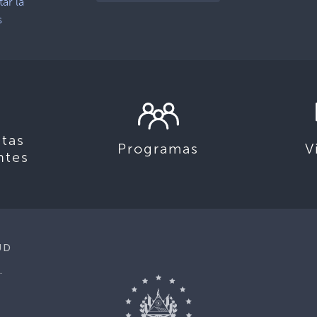
ar la
s
tas
Programas
V
ntes
UD
.