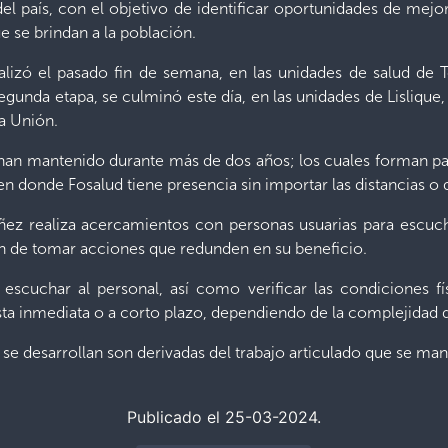
del país, con el objetivo de identificar oportunidades de mejo
e se brindan a la población.
alizó el pasado fin de semana, en las unidades de salud de 
egunda etapa, se culminó este día, en las unidades de Lisliqu
a Unión.
 han mantenido durante más de dos años; los cuales forman par
 en donde Fosalud tiene presencia sin importar las distancias o 
úñez realiza acercamientos con personas usuarias para escuc
fin de tomar acciones que redunden en su beneficio.
scuchar al personal, así como verificar las condiciones fís
a inmediata o a corto plazo, dependiendo de la complejidad de
se desarrollan son derivadas del trabajo articulado que se man
Publicado el 25-03-2024.