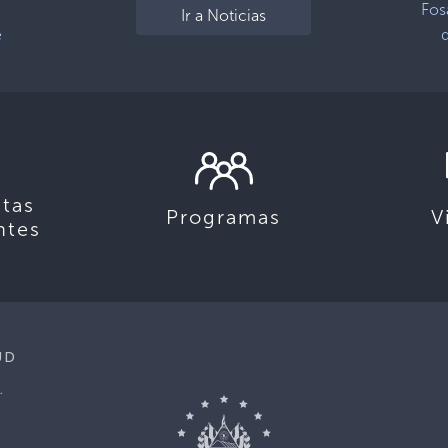
Fos
Ir a Noticias
e
tas
Programas
V
ntes
UD
.