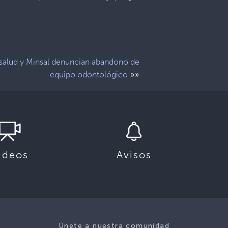
salud y Minsal denuncian abandono de
»»
equipo odontológico
ideos
Avisos
Únete a nuestra comunidad