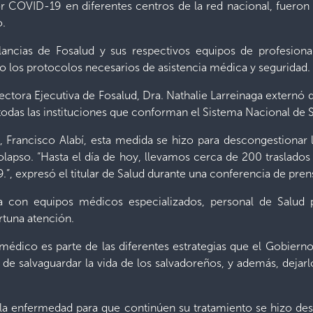
r COVID-19 en diferentes centros de la red nacional, fueron t
o.
lancias de Fosalud y sus respectivos equipos de profesional
jo los protocolos necesarios de asistencia médica y seguridad.
irectora Ejecutiva de Fosalud, Dra. Nathalie Larreinaga externó 
 todas las instituciones que conforman el Sistema Nacional de 
 Francisco Alabí, esta medida se hizo para descongestionar lo
colapso. “Hasta el día de hoy, llevamos cerca de 200 traslado
9.”, expresó el titular de Salud durante una conferencia de pren
ta con equipos médicos especializados, personal de Salud
tuna atención.
 médico es parte de las diferentes estrategias que el Gobiern
r de salvaguardar la vida de los salvadoreños, y además, dejar
 la enfermedad para que continúen su tratamiento se hizo des