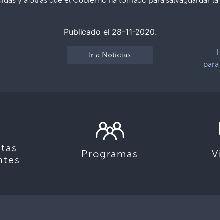
idas y a otras que el Gobierno ha tomado para salvaguardar la 
Publicado el 28-11-2020.
F
Ir a Noticias
para
tas
Programas
V
ntes