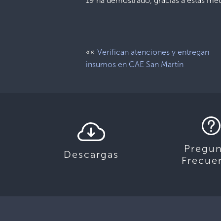
19 ha demostrado, gracias a estas med
««
Verifican atenciones y entregan
insumos en CAE San Martín
Pregun
Descargas
Frecue