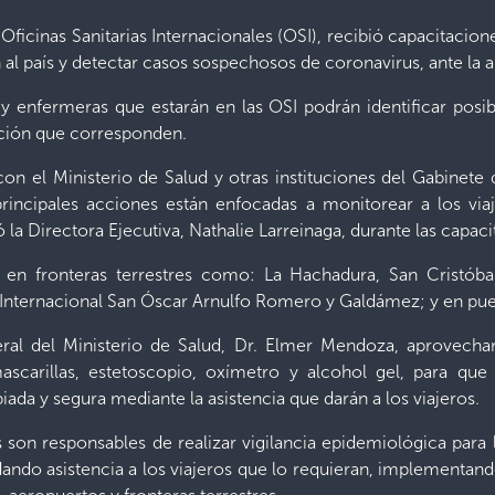
Oficinas Sanitarias Internacionales (OSI), recibió capacitacion
n al país y detectar casos sospechosos de coronavirus, ante la a
y enfermeras que estarán en las OSI podrán identificar posib
nción que corresponden.
n el Ministerio de Salud y otras instituciones del Gabinete d
rincipales acciones están enfocadas a monitorear a los viaj
 la Directora Ejecutiva, Nathalie Larreinaga, durante las capac
 en fronteras terrestres como: La Hachadura, San Cristóba
Internacional San Óscar Arnulfo Romero y Galdámez; y en puer
ral del Ministerio de Salud, Dr. Elmer Mendoza, aprovechar
carillas, estetoscopio, oxímetro y alcohol gel, para que
iada y segura mediante la asistencia que darán a los viajeros.
es son responsables de realizar vigilancia epidemiológica par
dando asistencia a los viajeros que lo requieran, implementan