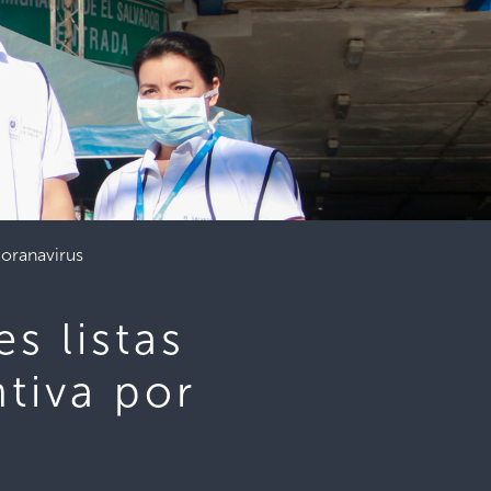
 coranavirus
s listas
ntiva por