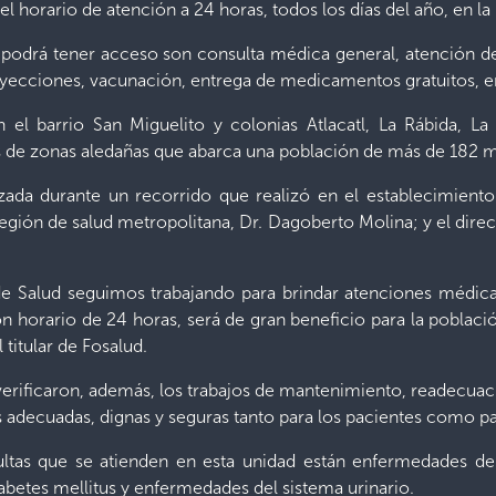
á el horario de atención a 24 horas, todos los días del año, en l
n podrá tener acceso son consulta médica general, atención d
 inyecciones, vacunación, entrega de medicamentos gratuitos, e
n el barrio San Miguelito y colonias Atlacatl, La Rábida, L
s de zonas aledañas que abarca una población de más de 182 m
izada durante un recorrido que realizó en el establecimiento 
región de salud metropolitana, Dr. Dagoberto Molina; y el direct
e Salud seguimos trabajando para brindar atenciones médic
 horario de 24 horas, será de gran beneficio para la població
 titular de Fosalud.
 verificaron, además, los trabajos de mantenimiento, readecu
s adecuadas, dignas y seguras tanto para los pacientes como pa
ultas que se atienden en esta unidad están enfermedades de 
iabetes mellitus y enfermedades del sistema urinario.