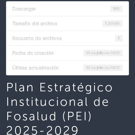
Descargar
103
Tamaño del archivo
1.54 MB
Recuento de archivos
1
Fecha de creación
15 de julio de 2025
Última actualización
15 de julio de 2025
Plan Estratégico
Institucional de
Fosalud (PEI)
2025-2029