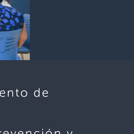
iento de
revención y