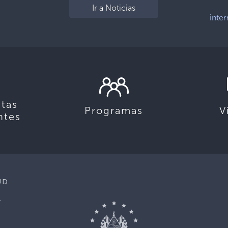
Ir a Noticias
inter
tas
Programas
V
ntes
UD
.